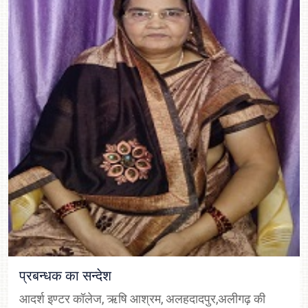
प्रधानाचार्य का संदेश
आदर्श इण्टर कॉलेज, ऋषि आश्रम, अलहदादपुर,अलीगढ़ शिक्षा के