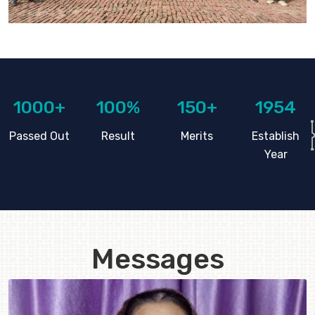
1000+
100%
150+
1954
Passed Out
Result
Merits
Establish
Year
Messages